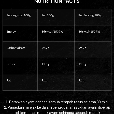
NUTRITION FACTS
Serving size: 100g
Per 100g
Per Serving 100g
Energy
366kcal/1537kJ
366kcal/1537kJ
Carbohydrate
59.7g
59.7g
Protein
11.3g
11.3g
Fat
9.1g
9.1g
1. Perapkan ayam dengan semua rempah ratus selama 30 min.
2. Panaskan minyak ke dalam periuk dan masukkan ayam diperap
tadi kemudian masak ayam sehingga separuh masak.